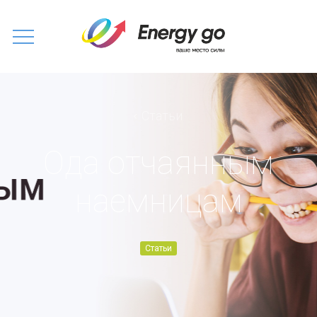
Статьи
Ода отчаянным
наемницам
Статьи