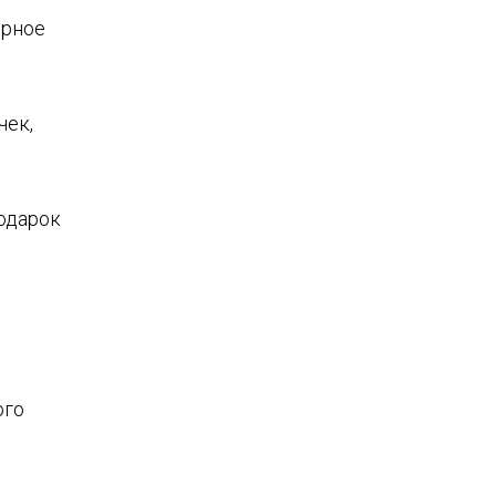
ерное
чек,
подарок
ого