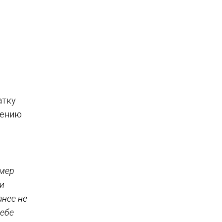
атку
жению
имер
ли
анее не
себе