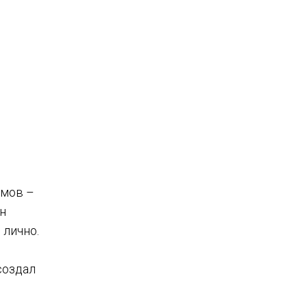
имов –
Он
 лично.
создал