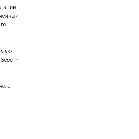
ьтации
емейный
его
 имеют
 Зере. –
ного