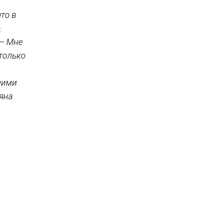
что в
.
 – Мне
только
шими
ьяна