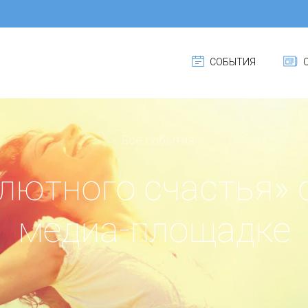
СОБЫТИЯ
С
Все события
лютного счастья» 
медиа-площадке